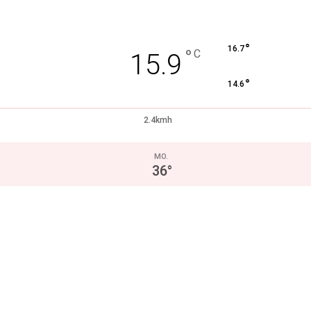
°
16.7
°
C
15.9
°
14.6
2.4kmh
MO.
36
°