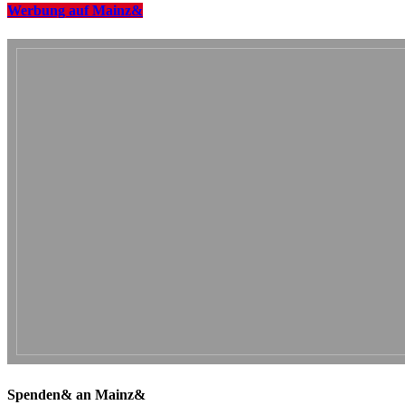
Werbung auf Mainz&
Spenden& an Mainz&