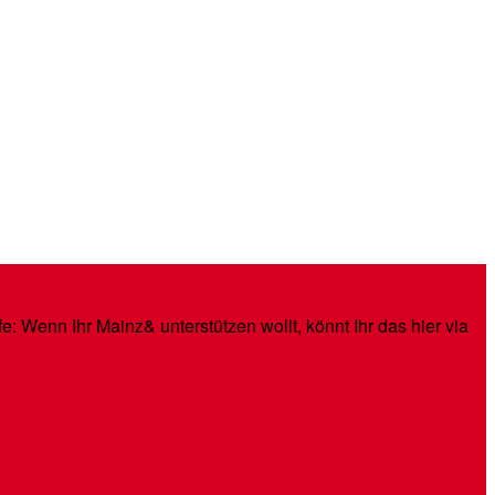
: Wenn Ihr Mainz& unterstützen wollt, könnt Ihr das hier via