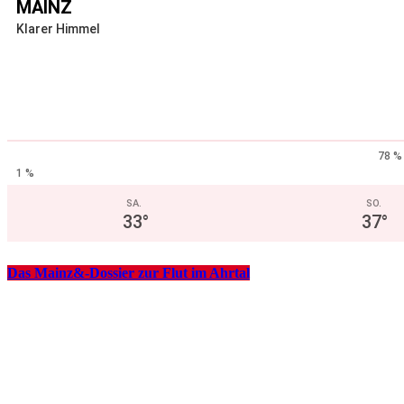
MAINZ
Klarer Himmel
78 %
1 %
SA.
SO.
33
°
37
°
Das Mainz&-Dossier zur Flut im Ahrtal