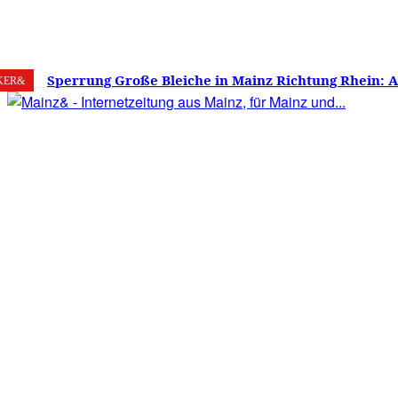
8. August 2026
Mainz
C
15.9
Sperrung Große Bleiche in Mainz Richtung Rhein: 
KER&
verwirrt, Mainzer stinksauer – Haben die Mainzer 
gestimmt?