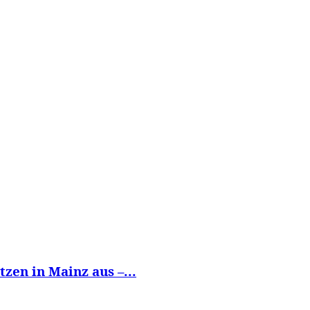
WISSEN&
VERKEHR&
FLUT AHRTAL&
NA
zen in Mainz aus –...