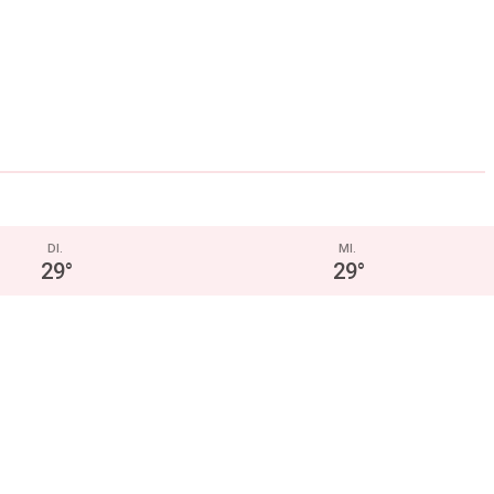
DI.
MI.
29
°
29
°