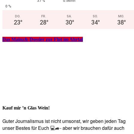
37 %
0.5kmh
0 %
DO.
FR.
SA.
SO.
MO.
23
°
28
°
30
°
34
°
38
°
Das Mainz&-Dossier zur Flut im Ahrtal
Kauf mir ’n Glas Wein!
Guter Journalismus ist nicht umsonst, wir geben jeden Tag
unser Bestes für Euch 💻🚙- aber wir brauchen dafür auch