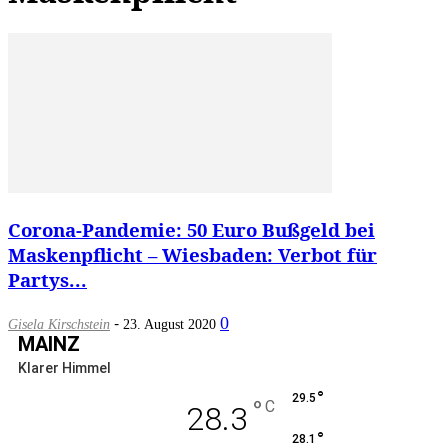
Corona-Pandemie: 50 Euro Bußgeld bei
Maskenpflicht – Wiesbaden: Verbot für
Partys...
-
0
Gisela Kirschstein
23. August 2020
MAINZ
Klarer Himmel
°
29.5
°
C
28.3
°
28.1