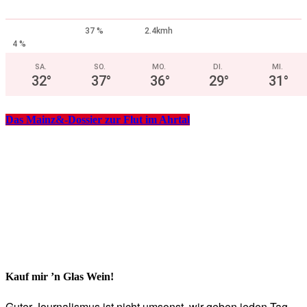
37 %
2.4kmh
4 %
SA.
SO.
MO.
DI.
MI.
32
°
37
°
36
°
29
°
31
°
Das Mainz&-Dossier zur Flut im Ahrtal
Kauf mir ’n Glas Wein!
Guter Journalismus ist nicht umsonst, wir geben jeden Tag