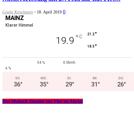
-
0
Gisela Kirschstein
18. April 2019
MAINZ
Klarer Himmel
°
21.2
°
C
19.9
°
18.5
54 %
0.5kmh
6 %
SO.
MO.
DI.
MI.
DO.
36
°
35
°
29
°
31
°
26
°
Das Mainz&-Dossier zur Flut im Ahrtal