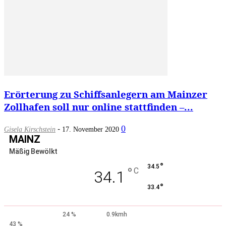
Erörterung zu Schiffsanlegern am Mainzer
Zollhafen soll nur online stattfinden –...
-
0
Gisela Kirschstein
17. November 2020
MAINZ
Mäßig Bewölkt
°
34.5
°
C
34.1
°
33.4
24 %
0.9kmh
43 %