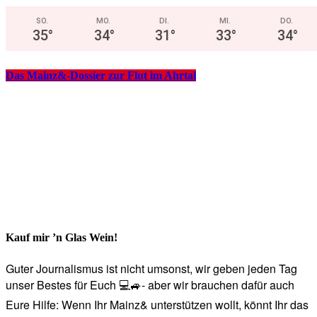
SO.
MO.
DI.
MI.
DO.
35
°
34
°
31
°
33
°
34
°
Das Mainz&-Dossier zur Flut im Ahrtal
Kauf mir ’n Glas Wein!
Guter Journalismus ist nicht umsonst, wir geben jeden Tag
unser Bestes für Euch 💻🚙- aber wir brauchen dafür auch
Eure Hilfe: Wenn Ihr Mainz& unterstützen wollt, könnt Ihr das