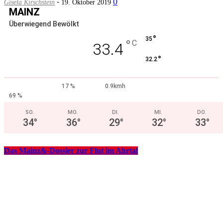
-
0
Gisela Kirschstein
19. Oktober 2019
MAINZ
Überwiegend Bewölkt
°
35
°
C
33.4
°
32.2
17 %
0.9kmh
69 %
SO.
MO.
DI.
MI.
DO.
34
°
36
°
29
°
32
°
33
°
Das Mainz&-Dossier zur Flut im Ahrtal