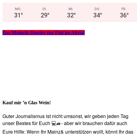
MO.
DI.
MI.
DO.
FR.
31
°
29
°
32
°
34
°
36
°
Das Mainz&-Dossier zur Flut im Ahrtal
Kauf mir ’n Glas Wein!
Guter Journalismus ist nicht umsonst, wir geben jeden Tag
unser Bestes für Euch 💻🚙- aber wir brauchen dafür auch
Eure Hilfe: Wenn Ihr Mainz& unterstützen wollt, könnt Ihr das