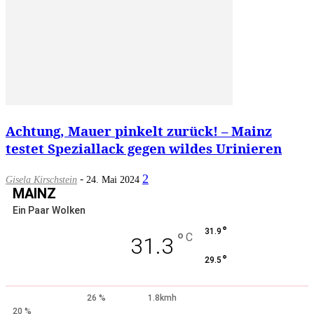
Achtung, Mauer pinkelt zurück! – Mainz
testet Speziallack gegen wildes Urinieren
-
2
Gisela Kirschstein
24. Mai 2024
MAINZ
Ein Paar Wolken
°
31.9
°
C
31.3
°
29.5
26 %
1.8kmh
20 %