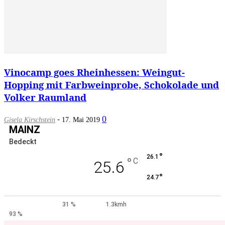
Vinocamp goes Rheinhessen: Weingut-
Hopping mit Farbweinprobe, Schokolade und
Volker Raumland
-
0
Gisela Kirschstein
17. Mai 2019
MAINZ
Bedeckt
°
26.1
°
C
25.6
°
24.7
31 %
1.3kmh
93 %