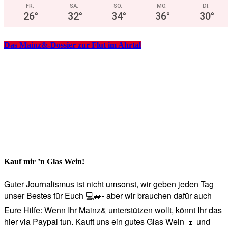
FR.
SA.
SO.
MO.
DI.
26
°
32
°
34
°
36
°
30
°
Das Mainz&-Dossier zur Flut im Ahrtal
Kauf mir ’n Glas Wein!
Guter Journalismus ist nicht umsonst, wir geben jeden Tag
unser Bestes für Euch 💻🚙- aber wir brauchen dafür auch
Eure Hilfe: Wenn Ihr Mainz& unterstützen wollt, könnt Ihr das
hier via Paypal tun. Kauft uns ein gutes Glas Wein 🍷 und