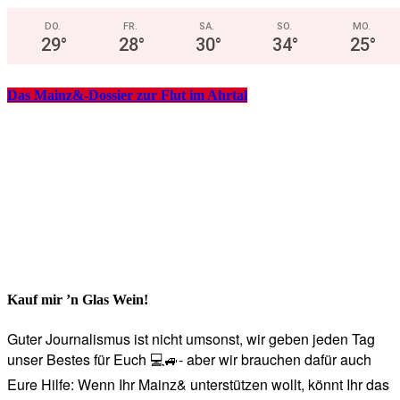
DO.
FR.
SA.
SO.
MO.
29
°
28
°
30
°
34
°
25
°
Das Mainz&-Dossier zur Flut im Ahrtal
Kauf mir ’n Glas Wein!
Guter Journalismus ist nicht umsonst, wir geben jeden Tag
unser Bestes für Euch 💻🚙- aber wir brauchen dafür auch
Eure Hilfe: Wenn Ihr Mainz& unterstützen wollt, könnt Ihr das