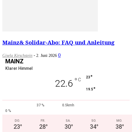
Mainz& Solidar-Abo: FAQ und Anleitung
-
0
Gisela Kirschstein
2. Juni 2026
MAINZ
Klarer Himmel
°
23
°
C
22.6
°
19.5
37 %
0.5kmh
0 %
DO.
FR.
SA.
SO.
MO.
23
°
28
°
30
°
34
°
38
°