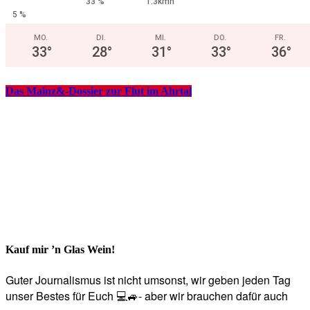
33 %
1.3kmh
5 %
MO.
DI.
MI.
DO.
FR.
33
°
28
°
31
°
33
°
36
°
Das Mainz&-Dossier zur Flut im Ahrtal
Kauf mir ’n Glas Wein!
Guter Journalismus ist nicht umsonst, wir geben jeden Tag
unser Bestes für Euch 💻🚙- aber wir brauchen dafür auch