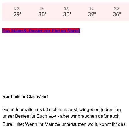
DO.
FR.
SA.
SO.
MO.
29
°
30
°
30
°
32
°
36
°
Das Mainz&-Dossier zur Flut im Ahrtal
Kauf mir ’n Glas Wein!
Guter Journalismus ist nicht umsonst, wir geben jeden Tag
unser Bestes für Euch 💻🚙- aber wir brauchen dafür auch
Eure Hilfe: Wenn Ihr Mainz& unterstützen wollt, könnt Ihr das