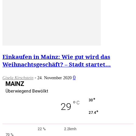
Einkaufen in Mainz: Wie gut wird das
Weihnachtsgeschäft? – Stadt startet...
-
0
Gisela Kirschstein
24. November 2020
MAINZ
Überwiegend Bewölkt
°
30
°
C
29
°
27.4
22 %
2.2kmh
70 %