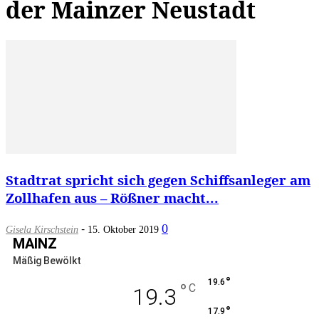
der Mainzer Neustadt
Stadtrat spricht sich gegen Schiffsanleger am
Zollhafen aus – Rößner macht...
-
0
Gisela Kirschstein
15. Oktober 2019
MAINZ
Mäßig Bewölkt
°
19.6
°
C
19.3
°
17.9