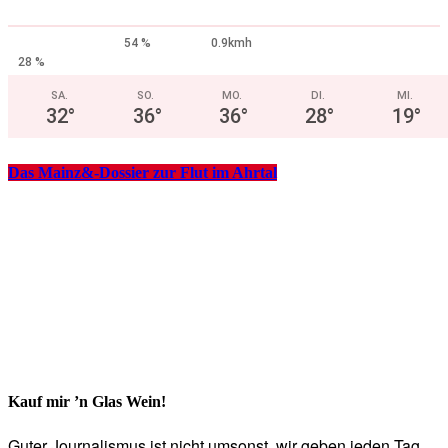
54 %
0.9kmh
28 %
SA.
SO.
MO.
DI.
MI.
32
°
36
°
36
°
28
°
19
°
Das Mainz&-Dossier zur Flut im Ahrtal
Kauf mir ’n Glas Wein!
Guter Journalismus ist nicht umsonst, wir geben jeden Tag