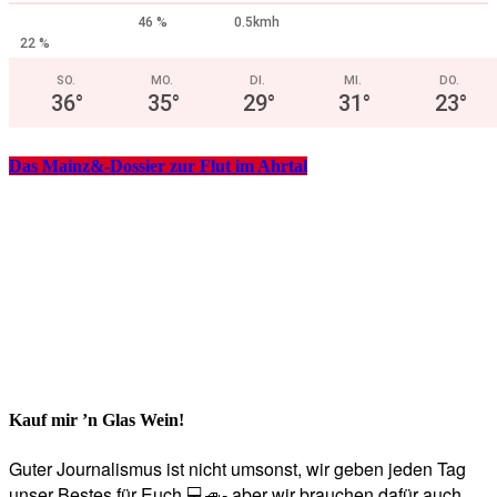
46 %
0.5kmh
22 %
SO.
MO.
DI.
MI.
DO.
36
°
35
°
29
°
31
°
23
°
Das Mainz&-Dossier zur Flut im Ahrtal
Kauf mir ’n Glas Wein!
Guter Journalismus ist nicht umsonst, wir geben jeden Tag
unser Bestes für Euch 💻🚙- aber wir brauchen dafür auch