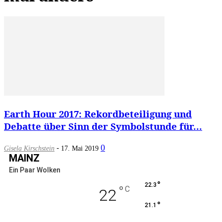
Earth Hour 2017: Rekordbeteiligung und
Debatte über Sinn der Symbolstunde für...
-
0
Gisela Kirschstein
17. Mai 2019
MAINZ
Ein Paar Wolken
°
22.3
°
C
22
°
21.1