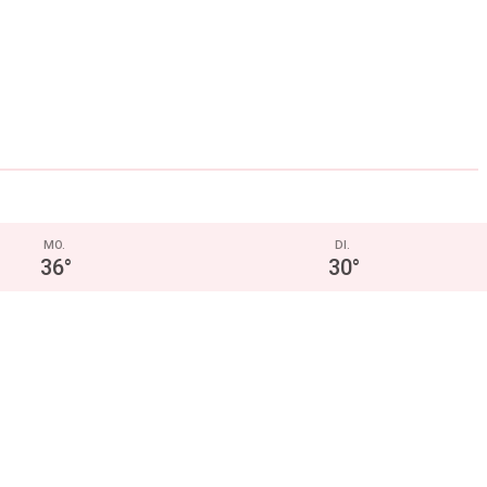
MO.
DI.
36
°
30
°