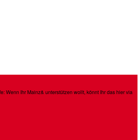
: Wenn Ihr Mainz& unterstützen wollt, könnt Ihr das hier via