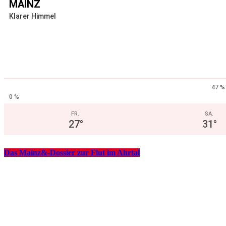
MAINZ
Klarer Himmel
47 %
0 %
FR.
SA.
27
°
31
°
Das Mainz&-Dossier zur Flut im Ahrtal