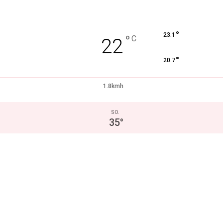
°
23.1
°
C
22
°
20.7
1.8kmh
SO.
35
°