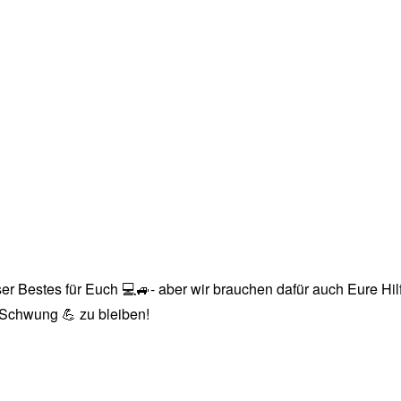
r Bestes für Euch 💻🚙- aber wir brauchen dafür auch Eure Hilfe
n Schwung 💪 zu bleiben!