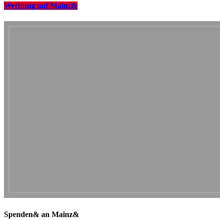
Werbung auf Mainz&
Spenden& an Mainz&