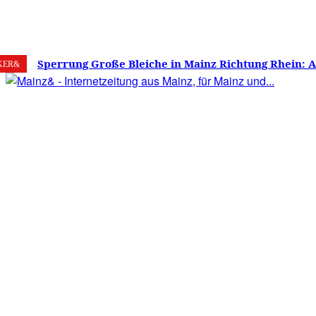
7. August 2026
Mainz
C
22
Sperrung Große Bleiche in Mainz Richtung Rhein: 
KER&
verwirrt, Mainzer stinksauer – Haben die Mainzer 
gestimmt?