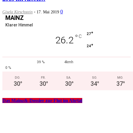
-
0
Gisela Kirschstein
17. Mai 2019
MAINZ
Klarer Himmel
°
27
°
C
26.2
°
24
39 %
4kmh
0 %
DO.
FR.
SA.
SO.
MO.
30
°
30
°
30
°
34
°
37
°
Das Mainz&-Dossier zur Flut im Ahrtal