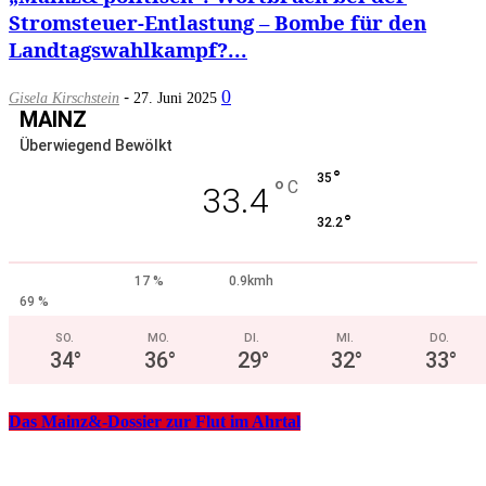
Stromsteuer-Entlastung – Bombe für den
Landtagswahlkampf?...
-
0
Gisela Kirschstein
27. Juni 2025
MAINZ
Überwiegend Bewölkt
°
35
°
C
33.4
°
32.2
17 %
0.9kmh
69 %
SO.
MO.
DI.
MI.
DO.
34
°
36
°
29
°
32
°
33
°
Das Mainz&-Dossier zur Flut im Ahrtal