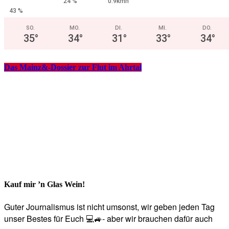
24 %
0.9kmh
43 %
SO.
MO.
DI.
MI.
DO.
35
°
34
°
31
°
33
°
34
°
Das Mainz&-Dossier zur Flut im Ahrtal
Kauf mir ’n Glas Wein!
Guter Journalismus ist nicht umsonst, wir geben jeden Tag
unser Bestes für Euch 💻🚙- aber wir brauchen dafür auch