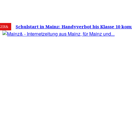
7. August 2026
Mainz
C
22.6
Schulstart in Mainz: Handyverbot bis Klasse 10 kom
KER&
Versprechen wie Lehrmittelfreiheit und Schuleinga
noch