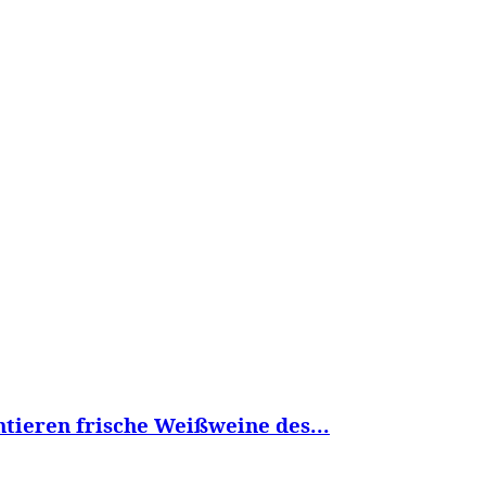
WISSEN&
VERKEHR&
FLUT AHRTAL&
NA
tieren frische Weißweine des...