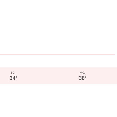
SO.
MO.
34
°
38
°