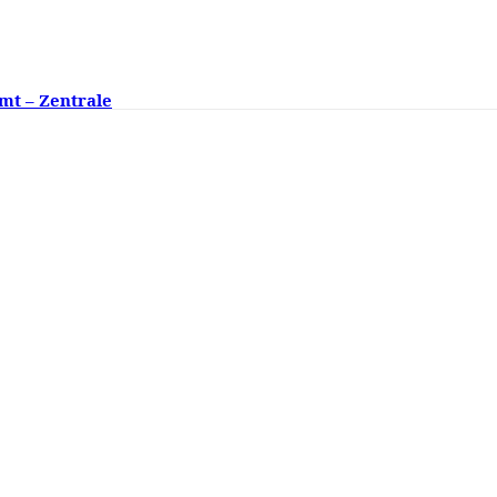
mt – Zentrale
ngsklassen fehlen