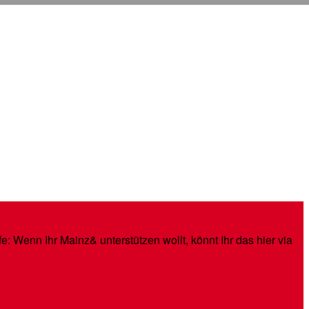
: Wenn Ihr Mainz& unterstützen wollt, könnt Ihr das hier via