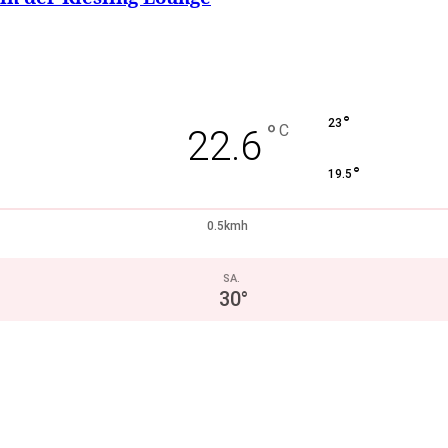
°
23
°
C
22.6
°
19.5
0.5kmh
SA.
30
°