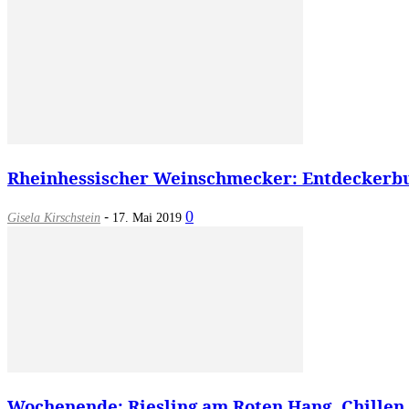
Rheinhessischer Weinschmecker: Entdeckerbu
-
0
Gisela Kirschstein
17. Mai 2019
Wochenende: Riesling am Roten Hang, Chillen 