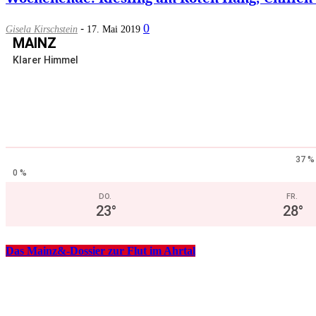
-
0
Gisela Kirschstein
17. Mai 2019
MAINZ
Klarer Himmel
37 %
0 %
DO.
FR.
23
°
28
°
Das Mainz&-Dossier zur Flut im Ahrtal