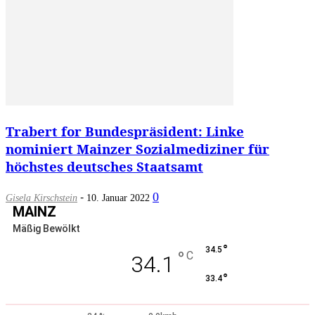
Trabert for Bundespräsident: Linke
nominiert Mainzer Sozialmediziner für
höchstes deutsches Staatsamt
-
0
Gisela Kirschstein
10. Januar 2022
MAINZ
Mäßig Bewölkt
°
34.5
°
C
34.1
°
33.4