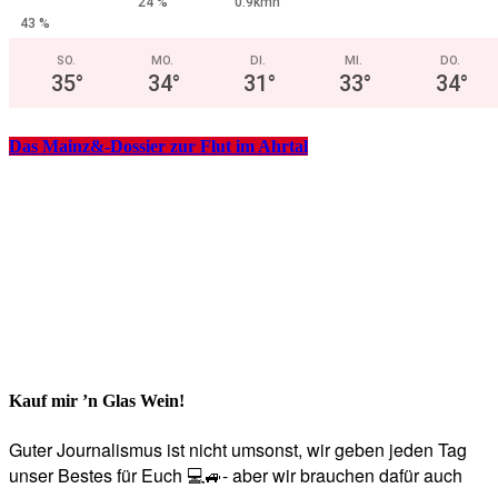
24 %
0.9kmh
43 %
SO.
MO.
DI.
MI.
DO.
35
°
34
°
31
°
33
°
34
°
Das Mainz&-Dossier zur Flut im Ahrtal
Kauf mir ’n Glas Wein!
Guter Journalismus ist nicht umsonst, wir geben jeden Tag
unser Bestes für Euch 💻🚙- aber wir brauchen dafür auch