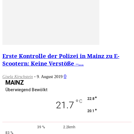
Erste Kontrolle der Polizei in Mainz zu E-
Scootern: Keine Verstöße –...
-
0
Gisela Kirschstein
9. August 2019
MAINZ
Überwiegend Bewölkt
°
22.8
°
C
21.7
°
20.1
39 %
2.2kmh
83 %