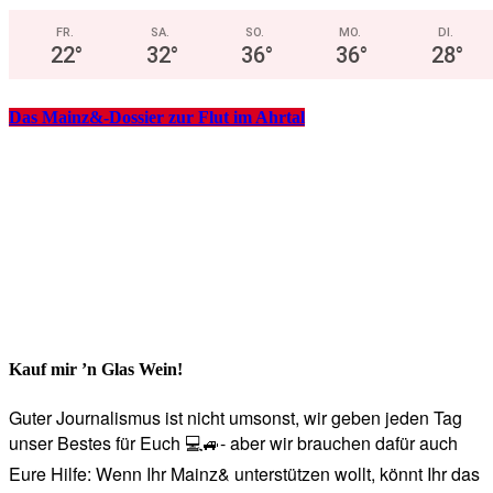
FR.
SA.
SO.
MO.
DI.
22
°
32
°
36
°
36
°
28
°
Das Mainz&-Dossier zur Flut im Ahrtal
Kauf mir ’n Glas Wein!
Guter Journalismus ist nicht umsonst, wir geben jeden Tag
unser Bestes für Euch 💻🚙- aber wir brauchen dafür auch
Eure Hilfe: Wenn Ihr Mainz& unterstützen wollt, könnt Ihr das