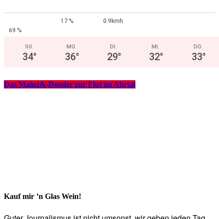
17 %
0.9kmh
69 %
SO.
MO.
DI.
MI.
DO.
34
°
36
°
29
°
32
°
33
°
Das Mainz&-Dossier zur Flut im Ahrtal
Kauf mir ’n Glas Wein!
Guter Journalismus ist nicht umsonst, wir geben jeden Tag