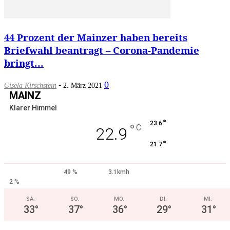
44 Prozent der Mainzer haben bereits
Briefwahl beantragt – Corona-Pandemie
bringt...
-
0
Gisela Kirschstein
2. März 2021
MAINZ
Klarer Himmel
°
23.6
°
C
22.9
°
21.7
49 %
3.1kmh
2 %
SA.
SO.
MO.
DI.
MI.
33
°
37
°
36
°
29
°
31
°