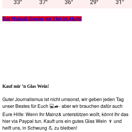
33
°
37
°
36
°
29
°
31
°
Das Mainz&-Dossier zur Flut im Ahrtal
Kauf mir ’n Glas Wein!
Guter Journalismus ist nicht umsonst, wir geben jeden Tag
unser Bestes für Euch 💻🚙- aber wir brauchen dafür auch
Eure Hilfe: Wenn Ihr Mainz& unterstützen wollt, könnt Ihr das
hier via Paypal tun. Kauft uns ein gutes Glas Wein 🍷 und
helft uns, in Schwung 💪 zu bleiben!