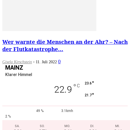
Wer warnte die Menschen an der Ahr? – Nach
der Flutkatastrophe...
-
0
Gisela Kirschstein
11. Juli 2022
MAINZ
Klarer Himmel
°
23.6
°
C
22.9
°
21.7
49 %
3.1kmh
2 %
SA.
SO.
MO.
DI.
MI.