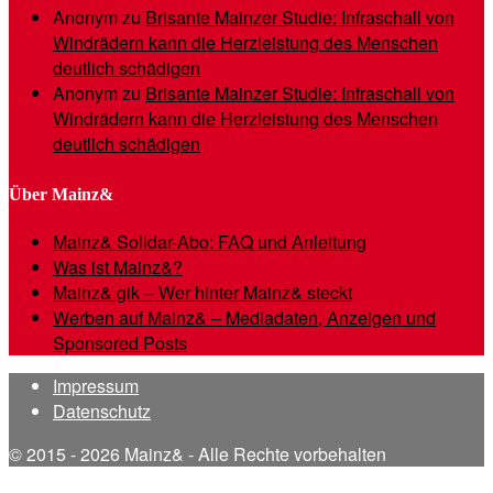
Anonym
zu
Brisante Mainzer Studie: Infraschall von
Windrädern kann die Herzleistung des Menschen
deutlich schädigen
Anonym
zu
Brisante Mainzer Studie: Infraschall von
Windrädern kann die Herzleistung des Menschen
deutlich schädigen
Über Mainz&
Mainz& Solidar-Abo: FAQ und Anleitung
Was ist Mainz&?
Mainz& gik – Wer hinter Mainz& steckt
Werben auf Mainz& – Mediadaten, Anzeigen und
Sponsored Posts
Impressum
Datenschutz
© 2015 - 2026 Mainz& - Alle Rechte vorbehalten