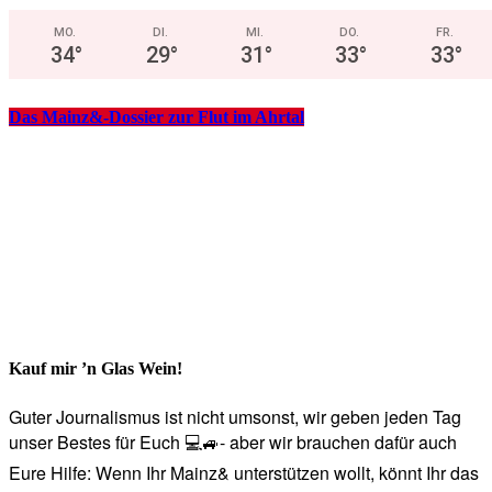
MO.
DI.
MI.
DO.
FR.
34
°
29
°
31
°
33
°
33
°
Das Mainz&-Dossier zur Flut im Ahrtal
Kauf mir ’n Glas Wein!
Guter Journalismus ist nicht umsonst, wir geben jeden Tag
unser Bestes für Euch 💻🚙- aber wir brauchen dafür auch
Eure Hilfe: Wenn Ihr Mainz& unterstützen wollt, könnt Ihr das