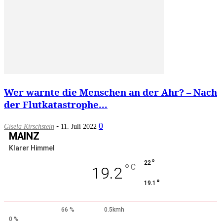
Wer warnte die Menschen an der Ahr? – Nach
der Flutkatastrophe...
-
0
Gisela Kirschstein
11. Juli 2022
MAINZ
Klarer Himmel
°
22
°
C
19.2
°
19.1
66 %
0.5kmh
0 %