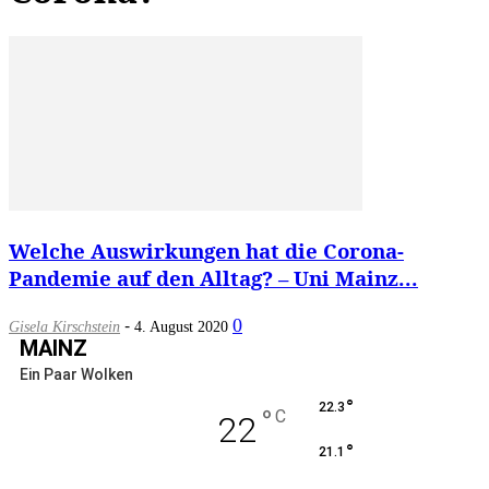
Welche Auswirkungen hat die Corona-
Pandemie auf den Alltag? – Uni Mainz...
-
0
Gisela Kirschstein
4. August 2020
MAINZ
Ein Paar Wolken
°
22.3
°
C
22
°
21.1