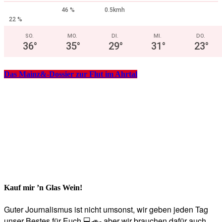
46 %
0.5kmh
22 %
SO.
MO.
DI.
MI.
DO.
36
°
35
°
29
°
31
°
23
°
Das Mainz&-Dossier zur Flut im Ahrtal
Kauf mir ’n Glas Wein!
Guter Journalismus ist nicht umsonst, wir geben jeden Tag
unser Bestes für Euch 💻🚙- aber wir brauchen dafür auch