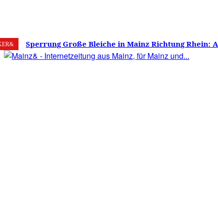
9. August 2026
Mainz
C
34.1
Sperrung Große Bleiche in Mainz Richtung Rhein: 
KER&
verwirrt, Mainzer stinksauer – Haben die Mainzer 
gestimmt?