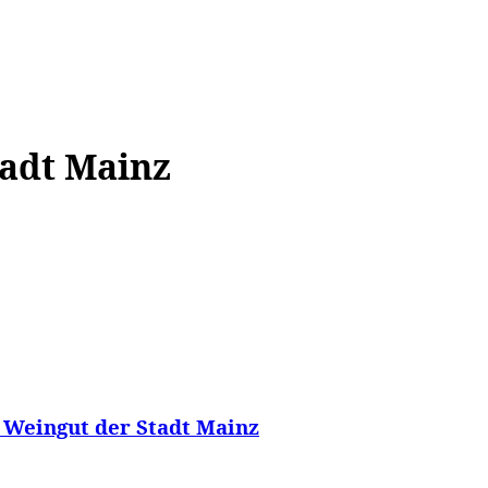
WISSEN&
VERKEHR&
FLUT AHRTAL&
NA
tadt Mainz
 Weingut der Stadt Mainz