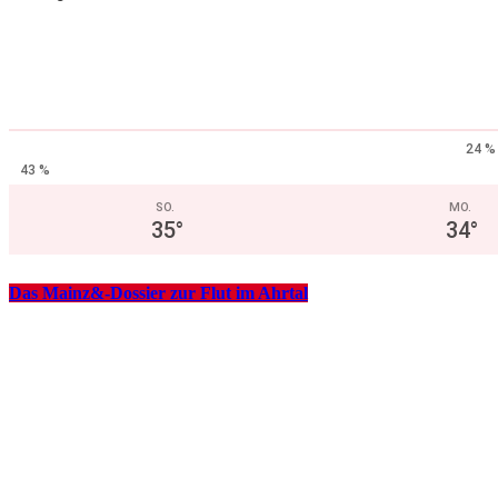
24 %
43 %
SO.
MO.
35
°
34
°
Das Mainz&-Dossier zur Flut im Ahrtal