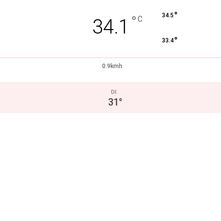
°
34.5
°
C
34.1
°
33.4
0.9kmh
DI.
31
°