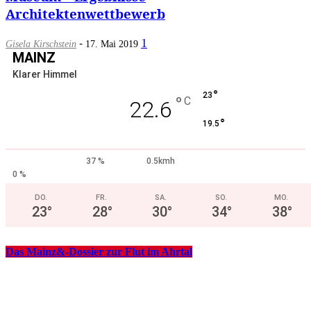
Architektenwettbewerb
-
1
Gisela Kirschstein
17. Mai 2019
MAINZ
Klarer Himmel
°
23
°
C
22.6
°
19.5
37 %
0.5kmh
0 %
DO.
FR.
SA.
SO.
MO.
23
°
28
°
30
°
34
°
38
°
Das Mainz&-Dossier zur Flut im Ahrtal