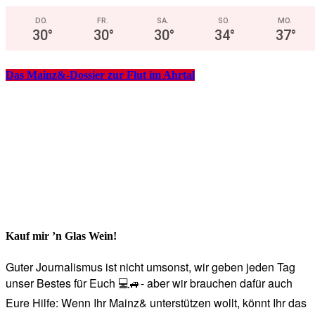
DO.
FR.
SA.
SO.
MO.
30
°
30
°
30
°
34
°
37
°
Das Mainz&-Dossier zur Flut im Ahrtal
Kauf mir ’n Glas Wein!
Guter Journalismus ist nicht umsonst, wir geben jeden Tag
unser Bestes für Euch 💻🚙- aber wir brauchen dafür auch
Eure Hilfe: Wenn Ihr Mainz& unterstützen wollt, könnt Ihr das