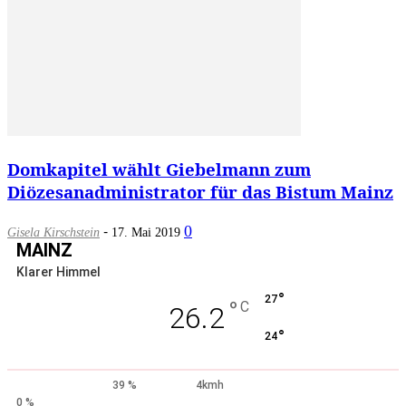
Domkapitel wählt Giebelmann zum
Diözesanadministrator für das Bistum Mainz
-
0
Gisela Kirschstein
17. Mai 2019
MAINZ
Klarer Himmel
°
27
°
C
26.2
°
24
39 %
4kmh
0 %