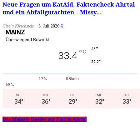
Neue Fragen um KatAid, Faktencheck Ahrtal
und ein Abfallgutachten – Missy...
-
0
Gisela Kirschstein
3. Juli 2026
MAINZ
Überwiegend Bewölkt
°
35
°
C
33.4
°
32.2
17 %
0.9kmh
69 %
SO.
MO.
DI.
MI.
DO.
34
°
36
°
29
°
32
°
33
°
Das Mainz&-Dossier zur Flut im Ahrtal