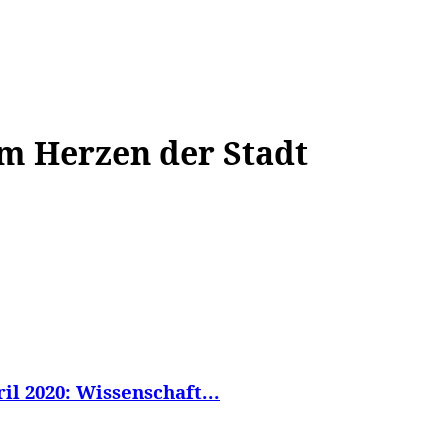
WISSEN&
VERKEHR&
FLUT AHRTAL&
NA
im Herzen der Stadt
l 2020: Wissenschaft...