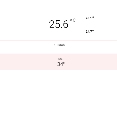
°
26.1
°
C
25.6
°
24.7
1.3kmh
SO.
34
°