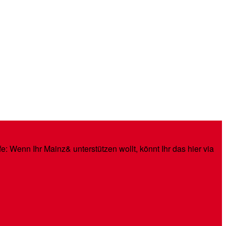
: Wenn Ihr Mainz& unterstützen wollt, könnt Ihr das hier via