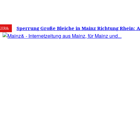
7. August 2026
Mainz
C
25.6
Sperrung Große Bleiche in Mainz Richtung Rhein: 
KER&
verwirrt, Mainzer stinksauer – Haben die Mainzer 
gestimmt?