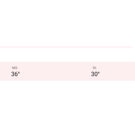
MO.
DI.
36
°
30
°