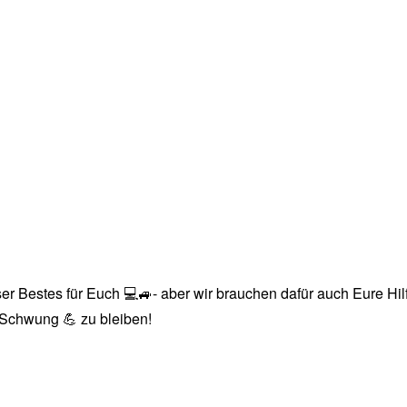
r Bestes für Euch 💻🚙- aber wir brauchen dafür auch Eure Hilfe
n Schwung 💪 zu bleiben!