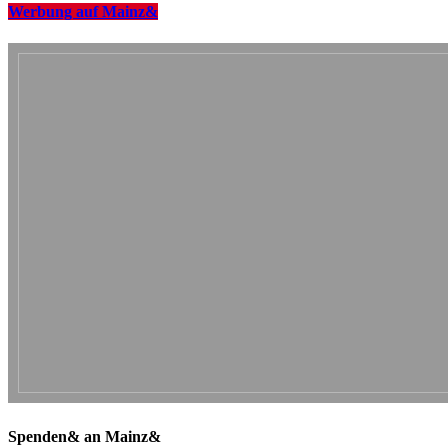
Werbung auf Mainz&
Spenden& an Mainz&