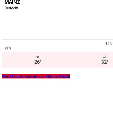
MAINZ
Bedeckt
31 %
93 %
FR.
SA.
26
°
32
°
Das Mainz&-Dossier zur Flut im Ahrtal