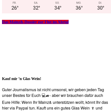
FR.
SA.
SO.
MO.
DI.
26
°
32
°
34
°
36
°
30
°
Das Mainz&-Dossier zur Flut im Ahrtal
Kauf mir ’n Glas Wein!
Guter Journalismus ist nicht umsonst, wir geben jeden Tag
unser Bestes für Euch 💻🚙- aber wir brauchen dafür auch
Eure Hilfe: Wenn Ihr Mainz& unterstützen wollt, könnt Ihr das
hier via Paypal tun. Kauft uns ein gutes Glas Wein 🍷 und