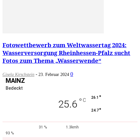
Fotowettbewerb zum Weltwassertag 2024:
Wasserversorgung Rheinhessen-Pfalz sucht
Fotos zum Thema „Wasserwende“
-
0
Gisela Kirschstein
23. Februar 2024
MAINZ
Bedeckt
°
26.1
°
C
25.6
°
24.7
31 %
1.3kmh
93 %