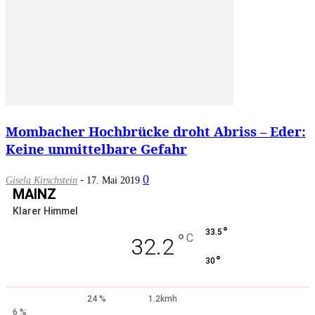
Mombacher Hochbrücke droht Abriss – Eder:
Keine unmittelbare Gefahr
-
0
Gisela Kirschstein
17. Mai 2019
MAINZ
Klarer Himmel
°
33.5
°
C
32.2
°
30
24 %
1.2kmh
6 %