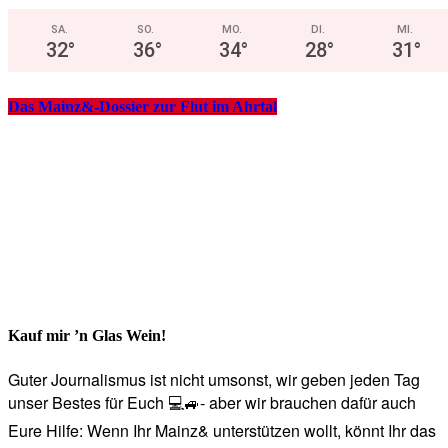
SA.
SO.
MO.
DI.
MI.
32
°
36
°
34
°
28
°
31
°
Das Mainz&-Dossier zur Flut im Ahrtal
Kauf mir ’n Glas Wein!
Guter Journalismus ist nicht umsonst, wir geben jeden Tag
unser Bestes für Euch 💻🚙- aber wir brauchen dafür auch
Eure Hilfe: Wenn Ihr Mainz& unterstützen wollt, könnt Ihr das