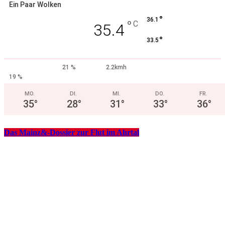
Ein Paar Wolken
°
36.1
°
C
35.4
°
33.5
21 %
2.2kmh
19 %
MO.
DI.
MI.
DO.
FR.
35
°
28
°
31
°
33
°
36
°
Das Mainz&-Dossier zur Flut im Ahrtal