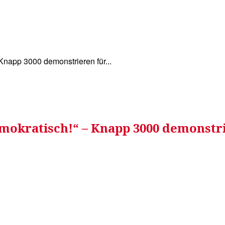
WISSEN&
VERKEHR&
FLUT AHRTAL&
NA
 Knapp 3000 demonstrieren für...
demokratisch!“ – Knapp 3000 demonst