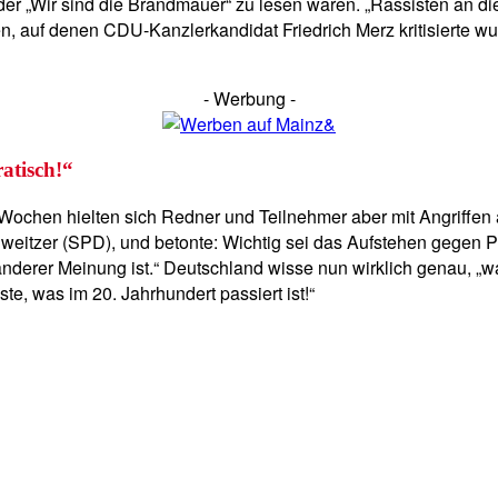
der „Wir sind die Brandmauer“ zu lesen waren. „Rassisten an di
n, auf denen CDU-Kanzlerkandidat Friedrich Merz kritisierte wu
- Werbung -
atisch!“
chen hielten sich Redner und Teilnehmer aber mit Angriffen 
weitzer (SPD), und betonte: Wichtig sei das Aufstehen gegen P
nderer Meinung ist.“ Deutschland wisse nun wirklich genau, „wa
e, was im 20. Jahrhundert passiert ist!“