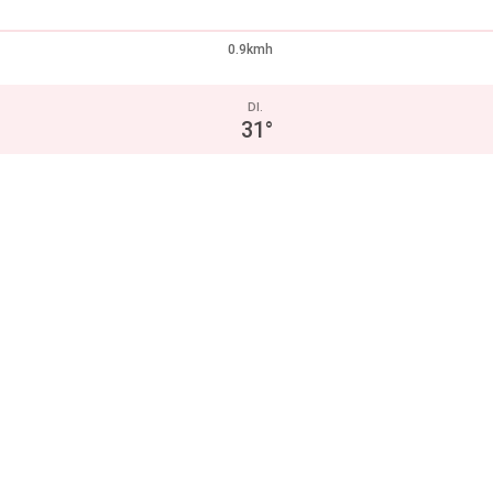
0.9kmh
DI.
31
°