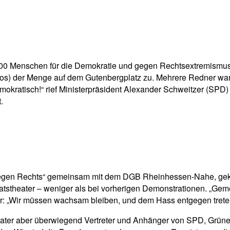
pp
Email
Drucken
 Menschen für die Demokratie und gegen Rechtsextremismus dem
los) der Menge auf dem Gutenbergplatz zu. Mehrere Redner warn
emokratisch!“ rief Ministerpräsident Alexander Schweitzer (SPD
.
 gegen Rechts“ gemeinsam mit dem DGB Rheinhessen-Nahe, ge
tstheater – weniger als bei vorherigen Demonstrationen. „Gem
r: „Wir müssen wachsam bleiben, und dem Hass entgegen trete
ter aber überwiegend Vertreter und Anhänger von SPD, Grünen u