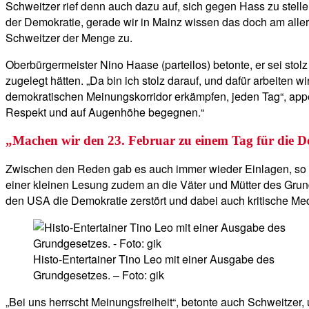
Schweitzer rief denn auch dazu auf, sich gegen Hass zu stellen
der Demokratie, gerade wir in Mainz wissen das doch am allerb
Schweitzer der Menge zu.
Oberbürgermeister Nino Haase (parteilos) betonte, er sei sto
zugelegt hätten. „Da bin ich stolz darauf, und dafür arbeiten 
demokratischen Meinungskorridor erkämpfen, jeden Tag“, appel
Respekt und auf Augenhöhe begegnen.“
„Machen wir den 23. Februar zu einem Tag für die D
Zwischen den Reden gab es auch immer wieder Einlagen, so pe
einer kleinen Lesung zudem an die Väter und Mütter des Grun
den USA die Demokratie zerstört und dabei auch kritische Med
Histo-Entertainer Tino Leo mit einer Ausgabe des
Grundgesetzes. – Foto: gik
„Bei uns herrscht Meinungsfreiheit“, betonte auch Schweitzer