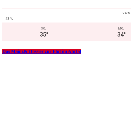
24 %
43 %
SO.
MO.
35
°
34
°
Das Mainz&-Dossier zur Flut im Ahrtal