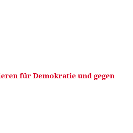
RRETEI&
WEIN&
SPONSORED&
WERBEN AUF
rieren für Demokratie und gegen