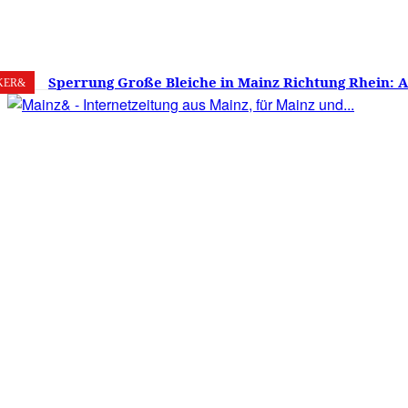
9. August 2026
Mainz
C
34.1
Sperrung Große Bleiche in Mainz Richtung Rhein: 
KER&
verwirrt, Mainzer stinksauer – Haben die Mainzer 
gestimmt?