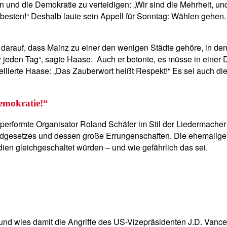
 und die Demokratie zu verteidigen: „Wir sind die Mehrheit, und
esten!“ Deshalb laute sein Appell für Sonntag: Wählen gehen. “W
lz darauf, dass Mainz zu einer den wenigen Städte gehöre, in 
wir jeden Tag“, sagte Haase. Auch er betonte, es müsse in einer
lierte Haase: „Das Zauberwort heißt Respekt!“ Es sei auch die 
emokratie!“
rformte Organisator Roland Schäfer im Stil der Liedermacher de
dgesetzes und dessen große Errungenschaften. Die ehemalige Z
ien gleichgeschaltet würden – und wie gefährlich das sei.
, und wies damit die Angriffe des US-Vizepräsidenten J.D. Van