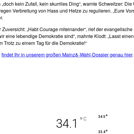
„doch kein Zufall, kein skurriles Ding“, warnte Schweitzer: Di
gen Verbreitung von Hass und Hetze zu regulieren. „Eure Vorste
r.
Zuversicht: „Habt Courage miteinander“, rief der evangelische 
ir eine lebendige Demokratie sind“, mahnte Klodt: „Lasst einen 
 Trotz zu einem Tag für die Demokratie!“
z
findet Ihr in unserem großen Mainz&-Wahl-Dossier genau hier
.
°
34.5
°
C
34.1
°
33.4