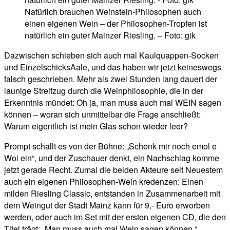
Natürlich brauchen Weinstein-Philosophen auch
einen eigenen Wein – der Philosophen-Tropfen ist
natürlich ein guter Mainzer Riesling. – Foto: gik
Dazwischen schieben sich auch mal Kaulquappen-Socken
und EinzelschicksAale, und das haben wir jetzt keineswegs
falsch geschrieben. Mehr als zwei Stunden lang dauert der
launige Streifzug durch die Weinphilosophie, die in der
Erkenntnis mündet: Oh ja, man muss auch mal WEIN sagen
können – woran sich unmittelbar die Frage anschließt:
Warum eigentlich ist mein Glas schon wieder leer?
Prompt schallt es von der Bühne: „Schenk mir noch emol e
Woi ein“, und der Zuschauer denkt, ein Nachschlag komme
jetzt gerade Recht. Zumal die beiden Akteure seit Neuestem
auch ein eigenen Philosophen-Wein kredenzen: Einen
milden Riesling Classic, entstanden in Zusammenarbeit mit
dem Weingut der Stadt Mainz kann für 9,- Euro erworben
werden, oder auch im Set mit der ersten eigenen CD, die den
Titel trägt: „Man muss auch mal Wein sagen können.“