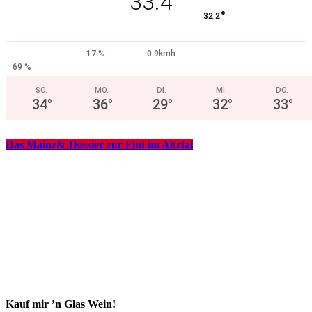
33.4
°
32.2
17 %
0.9kmh
69 %
SO.
MO.
DI.
MI.
DO.
34
°
36
°
29
°
32
°
33
°
Das Mainz&-Dossier zur Flut im Ahrtal
Kauf mir ’n Glas Wein!