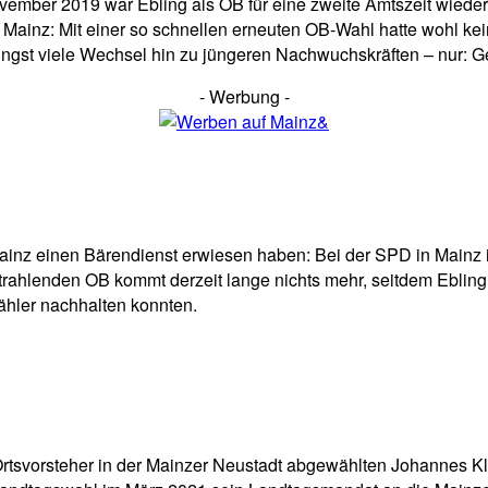
vember 2019 war Ebling als OB für eine zweite Amtszeit wiederg
n Mainz: Mit einer so schnellen erneuten OB-Wahl hatte wohl ke
ngst viele Wechsel hin zu jüngeren Nachwuchskräften – nur: Ger
- Werbung -
Mainz einen Bärendienst erwiesen haben: Bei der SPD in Mainz ist
strahlenden OB kommt derzeit lange nichts mehr, seitdem Ebli
ähler nachhalten konnten.
Ortsvorsteher in der Mainzer Neustadt abgewählten Johannes K