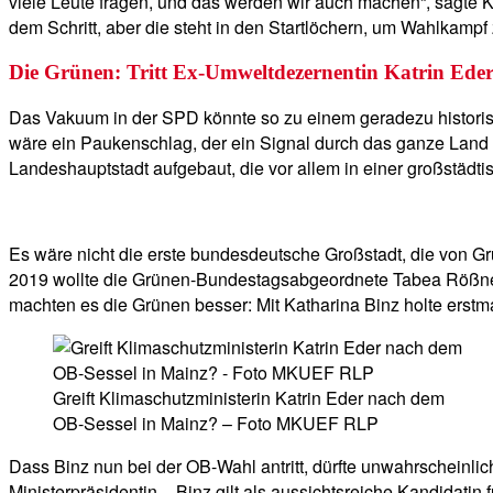
viele Leute fragen, und das werden wir auch machen“, sagte Kan
dem Schritt, aber die steht in den Startlöchern, um Wahlkampf
Die Grünen: Tritt Ex-Umweltdezernentin Katrin Ede
Das Vakuum in der SPD könnte so zu einem geradezu histori
wäre ein Paukenschlag, der ein Signal durch das ganze Land 
Landeshauptstadt aufgebaut, die vor allem in einer großstädt
Es wäre nicht die erste bundesdeutsche Großstadt, die von Gr
2019 wollte die Grünen-Bundestagsabgeordnete Tabea Rößner 
machten es die Grünen besser: Mit Katharina Binz holte erstm
Greift Klimaschutzministerin Katrin Eder nach dem
OB-Sessel in Mainz? – Foto MKUEF RLP
Dass Binz nun bei der OB-Wahl antritt, dürfte unwahrscheinlich
Ministerpräsidentin – Binz gilt als aussichtsreiche Kandidatin 