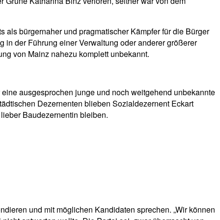
 Grüne Katharina Binz verloren, seither war von dem
ts als bürgernaher und pragmatischer Kämpfer für die Bürger
ng in der Führung einer Verwaltung oder anderer größerer
rung von Mainz nahezu komplett unbekannt.
ier eine ausgesprochen junge und noch weitgehend unbekannte
städtischen Dezernenten blieben Sozialdezernent Eckart
 lieber Baudezernentin bleiben.
sondieren und mit möglichen Kandidaten sprechen. „Wir können