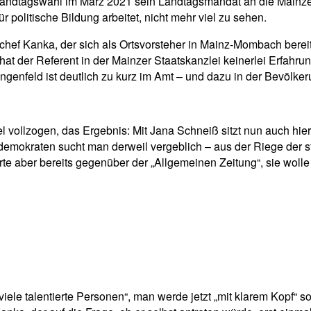
Landtagswahl im März 2021 sein Landtagsmandat an die Mainzer
r politische Bildung arbeitet, nicht mehr viel zu sehen.
chef Kanka, der sich als Ortsvorsteher in Mainz-Mombach berei
hat der Referent in der Mainzer Staatskanzlei keinerlei Erfahru
enfeld ist deutlich zu kurz im Amt – und dazu in der Bevölke
l vollzogen, das Ergebnis: Mit Jana Schneiß sitzt nun auch h
demokraten sucht man derweil vergeblich – aus der Riege der 
e aber bereits gegenüber der „Allgemeinen Zeitung“, sie wolle
ele talentierte Personen“, man werde jetzt „mit klarem Kopf“ 