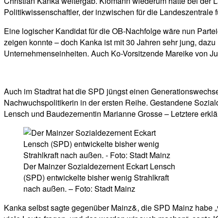
Christian Kanka weitergab. Klomann wiederum hatte bei der 
Politikwissenschaftler, der inzwischen für die Landeszentrale fü
Eine logischer Kandidat für die OB-Nachfolge wäre nun Partei
zeigen konnte – doch Kanka ist mit 30 Jahren sehr jung, dazu 
Unternehmenseinheiten. Auch Ko-Vorsitzende Mareike von Jung
Auch im Stadtrat hat die SPD jüngst einen Generationswechse
Nachwuchspolitikerin in der ersten Reihe. Gestandene Sozial
Lensch und Baudezernentin Marianne Grosse – Letztere erklärt
Der Mainzer Sozialdezernent Eckart Lensch
(SPD) entwickelte bisher wenig Strahlkraft
nach außen. – Foto: Stadt Mainz
Kanka selbst sagte gegenüber Mainz&, die SPD Mainz habe „vi