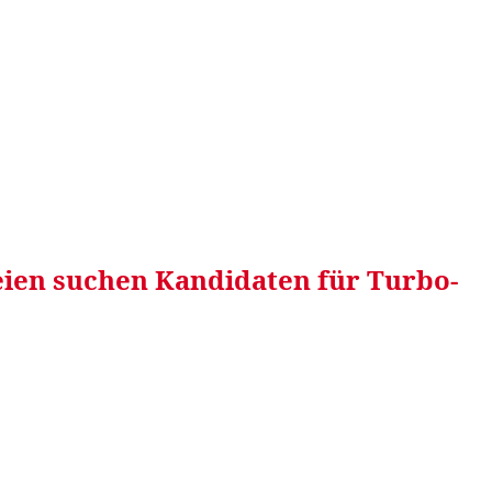
RRETEI&
WEIN&
SPONSORED&
WERBEN AUF
eien suchen Kandidaten für Turbo-