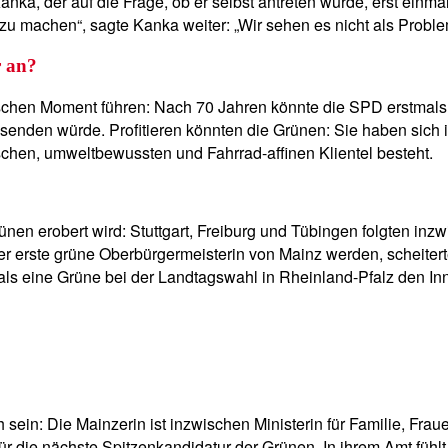
ka, der auf die Frage, ob er selbst antreten würde, erst einmal
 zu machen“, sagte Kanka weiter: „Wir sehen es nicht als Probl
r an?
schen Moment führen: Nach 70 Jahren könnte die SPD erstmals 
senden würde. Profitieren könnten die Grünen: Sie haben sich
ischen, umweltbewussten und Fahrrad-affinen Klientel besteht.
ünen erobert wird: Stuttgart, Freiburg und Tübingen folgten i
erste grüne Oberbürgermeisterin von Mainz werden, scheiterte
als eine Grüne bei der Landtagswahl in Rheinland-Pfalz den Inn
 sein: Die Mainzerin ist inzwischen Ministerin für Familie, Frau
für die nächste Spitzenkandidatur der Grünen. In ihrem Amt fühlt