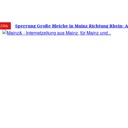
7. August 2026
Mainz
C
19.5
Sperrung Große Bleiche in Mainz Richtung Rhein: 
KER&
verwirrt, Mainzer stinksauer – Haben die Mainzer 
gestimmt?