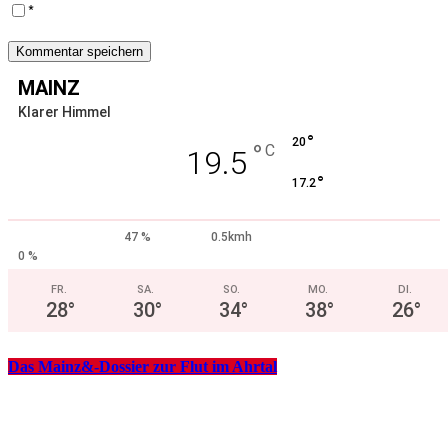
*
MAINZ
Klarer Himmel
°
20
°
C
19.5
°
17.2
47 %
0.5kmh
0 %
FR.
SA.
SO.
MO.
DI.
28
°
30
°
34
°
38
°
26
°
Das Mainz&-Dossier zur Flut im Ahrtal