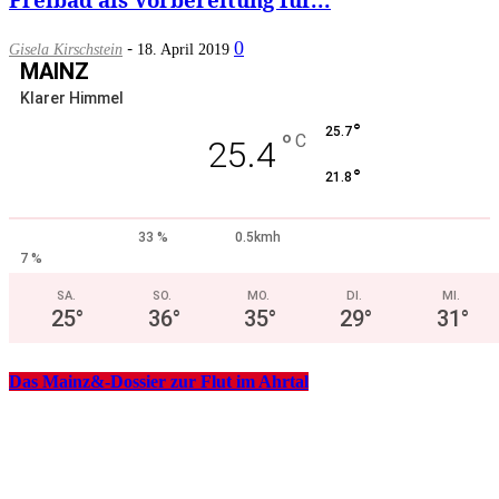
-
0
Gisela Kirschstein
18. April 2019
MAINZ
Klarer Himmel
°
25.7
°
C
25.4
°
21.8
33 %
0.5kmh
7 %
SA.
SO.
MO.
DI.
MI.
25
°
36
°
35
°
29
°
31
°
Das Mainz&-Dossier zur Flut im Ahrtal