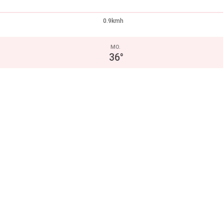
0.9kmh
MO.
36
°