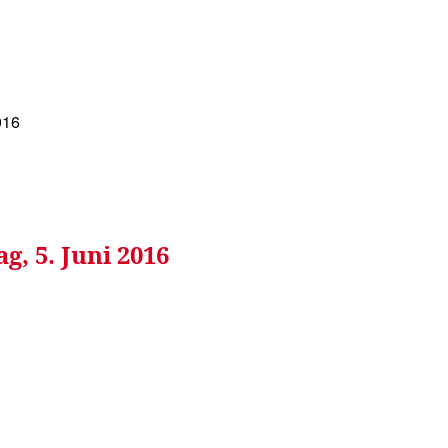
WISSEN&
VERKEHR&
FLUT AHRTAL&
NA
016
g, 5. Juni 2016