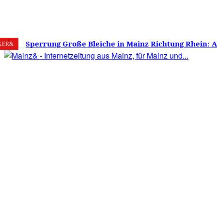
8. August 2026
Mainz
C
19.3
Sperrung Große Bleiche in Mainz Richtung Rhein: 
KER&
verwirrt, Mainzer stinksauer – Haben die Mainzer 
gestimmt?