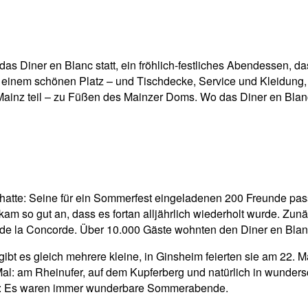
pp
Email
Drucken
as Diner en Blanc statt, ein fröhlich-festliches Abendessen, das
 auf einem schönen Platz – und Tischdecke, Service und Kleidung,
nz teil – zu Füßen des Mainzer Doms. Wo das Diner en Blanc a
atte: Seine für ein Sommerfest eingeladenen 200 Freunde pass
kam so gut an, dass es fortan alljährlich wiederholt wurde. Zun
e la Concorde. Über 10.000 Gäste wohnten den Diner en Blanc 
ibt es gleich mehrere kleine, in Ginsheim feierten sie am 22. M
 Mal: am Rheinufer, auf dem Kupferberg und natürlich in wunde
ter: Es waren immer wunderbare Sommerabende.