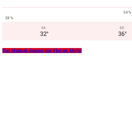
54 %
28 %
SA.
SO.
32
°
36
°
Das Mainz&-Dossier zur Flut im Ahrtal