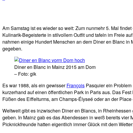
Facebook
Twitter
Telegram
WhatsA
Am Samstag ist es wieder so weit: Zum nunmehr 5. Mal findet d
Kulinarik-Begeisterte in stilvollem Outfit und tafeln im Freie
nahmen einige Hundert Menschen an dem Diner en Blanc in Mai
gegeben.
Diner en Blanc in Mainz 2015 am Dom
– Foto: gik
Es war 1988, als ein gewisser
François
Pasquier ein Problem h
kurzerhand auf einen öffentlichen Park in Paris aus. Das Fest 
Füßen des Eiffelturms, am Champs-Élyseé oder an der Place d
Weltweit gibt es inzwischen Diner en Blancs, in Rheinhessen g
geben. In Mainz gab es das Abendessen in weiß bereits vier
Picknickfreunde hatten eigentlich immer Glück mit dem Wet