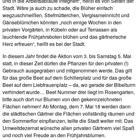
und in die Arbeitsabläufe integriert“, heißt es von Seiten der
Stadt. Wäre ja auch zu schade, die Blüher einfach
wegzuschmeißen. Stiefmütterchen, Vergissmeinnicht und
Gänseblümchen könnten „noch einige Wochen in den
privaten Vorgärten, in Kübeln oder auf Terrassen als
leuchtende Frühjahrsboten blühen und das gärtnerische
Herz erfreuen“, heißt es bei der Stadt.
In diesem Jahr findet die Aktion vom 3. bis Samstag 5. Mai
statt, in dieser Zeit dürfen die Pflanzen für den privaten (!)
Gebrauch ausgegraben und mitgenommen werde. Das gilt
für das große Beet auf dem Schillerplatz und für das große
Beet auf dem Liebfrauenplatz – da, wo gerade der Bibelturm
verhindert wurde… Beet Nummer drei liegt im Rosengarten,
bitte auch dort nur Blumen von den gekennzeichneten
Flächen nehmen! Ab Montag, dem 7. Mai 18 werden dann
die städtischen Gärtner die Flächen vollständig räumen und
den Sommerflor einpflanzen, teilte die Stadt weiter mit. Das
Umweltdezernat wünsche allen privaten Gärtnern viel Spaß
und noch viel Freude an den Frühjahrsblumen.