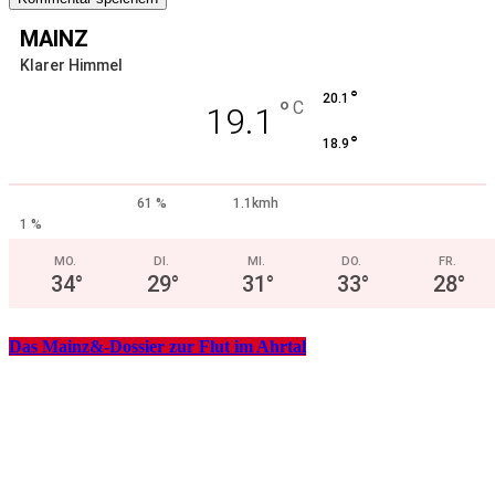
MAINZ
Klarer Himmel
°
20.1
°
C
19.1
°
18.9
61 %
1.1kmh
1 %
MO.
DI.
MI.
DO.
FR.
34
°
29
°
31
°
33
°
28
°
Das Mainz&-Dossier zur Flut im Ahrtal