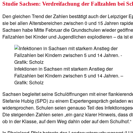
Studie Sachsen: Verdreifachung der Fallzahlen bei Sc
Den gleichen Trend der Zahlen bestätigt auch der Leipziger 
sie bei allen Altersbereichen zwischen 0 und 15 Jahren rapi
Sachsen habe Mitte Februar die Grundschulen wieder geöffnet
Fallzahlen bei Kinder und Jugendlichen explodieren – da ist 
Infektionen in Sachsen mit starkem Anstieg der
Fallzahlen bei Kindern zwischen 5 und 14 Jahren. –
Grafik: Scholz
Sachsen begleitet seine Schulöffnungen mit einer flankierend
Stefanie Hubig (SPD) zu einem Expertengespräch geladen war,
widersprochen. Schulen seien genauso Teil des Infektionsgesc
Die steigenden Zahlen seien „ein ganz klarer Hinweis, dass d
ob in der Klasse, auf dem Weg dahin oder auf dem Schulhof.“
In Rheinland-Pfalz betonte das Landesuntersuchungsamt (LUA)