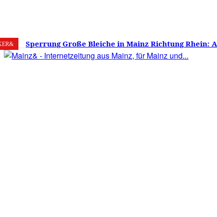
8. August 2026
Mainz
C
15.9
Sperrung Große Bleiche in Mainz Richtung Rhein: 
KER&
verwirrt, Mainzer stinksauer – Haben die Mainzer 
gestimmt?