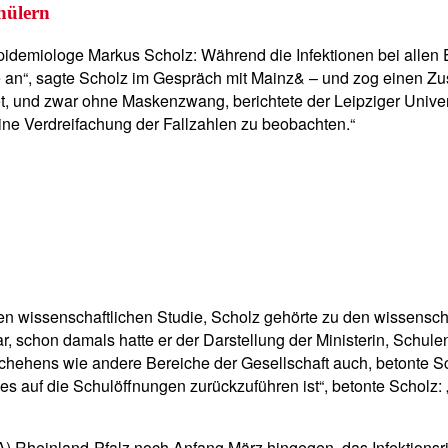
hülern
Epidemiologe Markus Scholz: Während die Infektionen bei allen
de an“, sagte Scholz im Gespräch mit Mainz& – und zog einen Z
, und zwar ohne Maskenzwang, berichtete der Leipziger Univers
eine Verdreifachung der Fallzahlen zu beobachten.“
en wissenschaftlichen Studie, Scholz gehörte zu den wissensch
 schon damals hatte er der Darstellung der Ministerin, Schule
hehens wie andere Bereiche der Gesellschaft auch, betonte Sch
ies auf die Schulöffnungen zurückzuführen ist“, betonte Scholz
 Rheinland-Pfalz noch Anfang März hingegen, das Infektionsri