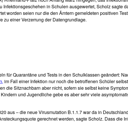
u Infektionsgeschehen in Schulen ausgewertet, Scholz sagte da
rtet worden seien nur die den Ämtern gemeldeten positiven Te
re zu einer Verzerrung der Datengrundlage.
ln für Quarantäne und Tests in den Schulklassen geändert: Nac
n,
im Fall einer Infektion nur noch die betroffenen Schüler selb
n die Sitznachbarn aber nicht, sofern sie selbst keine Symptome
ei Kindern und Jugendliche gebe es aber sehr viele asymptomati
 aus – die neue Virusmutation B.1.1.7 war da in Deutschland 
 Ansteckungsquote gerechnet werden, sagte Scholz. Dass die I