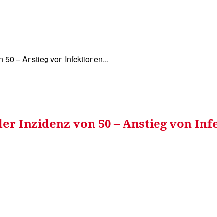
WISSEN&
VERKEHR&
FLUT AHRTAL&
NA
 50 – Anstieg von Infektionen...
er Inzidenz von 50 – Anstieg von Inf