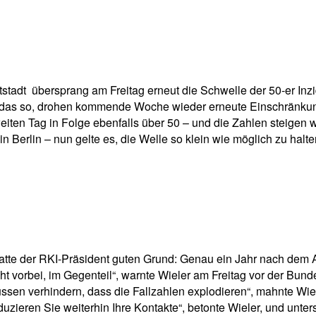
pp
Email
Drucken
tstadt übersprang am Freitag erneut die Schwelle der 50-er In
t das so, drohen kommende Woche wieder erneute Einschränkun
iten Tag in Folge ebenfalls über 50 – und die Zahlen steigen we
 in Berlin – nun gelte es, die Welle so klein wie möglich zu ha
hatte der RKI-Präsident guten Grund: Genau ein Jahr nach dem
t vorbei, im Gegenteil“, warnte Wieler am Freitag vor der Bundes
müssen verhindern, dass die Fallzahlen explodieren“, mahnte Wie
duzieren Sie weiterhin Ihre Kontakte“, betonte Wieler, und unte