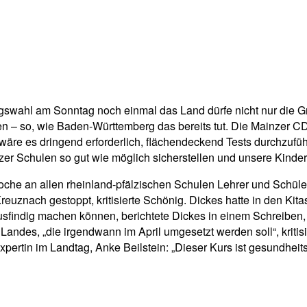
agswahl am Sonntag noch einmal das Land dürfe nicht nur die 
– so, wie Baden-Württemberg das bereits tut. Die Mainzer CDU 
 wäre es dringend erforderlich, flächendeckend Tests durchzufü
er Schulen so gut wie möglich sicherstellen und unsere Kinder
che an allen rheinland-pfälzischen Schulen Lehrer und Schüle
reuznach gestoppt, kritisierte Schönig. Dickes hatte in den Kit
 ausfindig machen können, berichtete Dickes in einem Schreiben
s Landes, „die irgendwann im April umgesetzt werden soll“, krit
expertin im Landtag, Anke Beilstein: „Dieser Kurs ist gesundhei