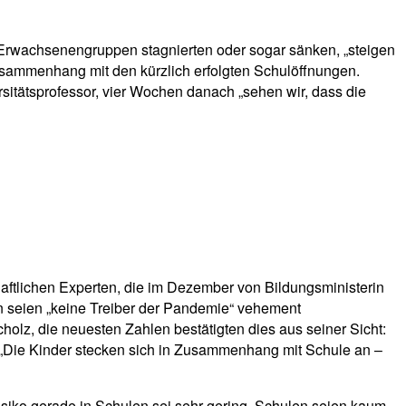
 Erwachsenengruppen stagnierten oder sogar sänken, „steigen
usammenhang mit den kürzlich erfolgten Schulöffnungen.
itätsprofessor, vier Wochen danach „sehen wir, dass die
aftlichen Experten, die im Dezember von Bildungsministerin
n seien „keine Treiber der Pandemie“ vehement
olz, die neuesten Zahlen bestätigten dies aus seiner Sicht:
: „Die Kinder stecken sich in Zusammenhang mit Schule an –
siko gerade in Schulen sei sehr gering, Schulen seien kaum