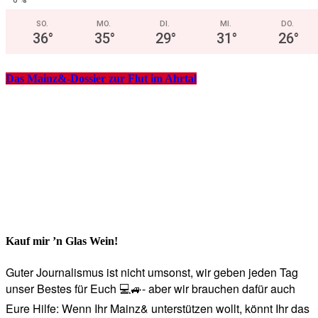
SO.
MO.
DI.
MI.
DO.
36
°
35
°
29
°
31
°
26
°
Das Mainz&-Dossier zur Flut im Ahrtal
Kauf mir ’n Glas Wein!
Guter Journalismus ist nicht umsonst, wir geben jeden Tag
unser Bestes für Euch 💻🚙- aber wir brauchen dafür auch
Eure Hilfe: Wenn Ihr Mainz& unterstützen wollt, könnt Ihr das