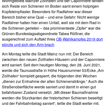
Wohngebiets Mainzer Zollhafen und der Caponniere fanden
sich Reste von Schienen im Boden samt einem holprigen
Kopfsteinpflaster. Besonders für Radfahrer war dieser
Bereich bisher eine Qual – und eine Gefahr: Nicht wenige
Radfahrer hatten hier einen Unfall, weil sie mit dem Rad in
die Schienen gerieten – das prominenteste „Opfer“ war die
Grünen-Bundestagsabgeordnete Tabea Rößner, die
ausgerechnet zum Auftakt ihres
OB-Wahlkampfes 2019 dort
stürzte und sich den Arm brach
.
Am Montag teilte die Stadt Mainz nun mit: Der Bereich
zwischen den neuen Zollhafen-Häusern und der Caponniere
wird saniert. Seit dem heutigen Montag, den 28. Juni 2021,
werde die Taunusstraße in Höhe Hausnummer 53/Ecke „Am
Zollhafen“ komplett gesperrt, die folgenden drei Wochen
„dienen zur Entnahme der alten Schienenstränge.“ Auch die
Straßenoberfläche werde saniert und damit in einen gut
befahrbaren Zustand versetzt. „Mit dieser Baumaßnahme
werden die Sturzkanten der historischen Schienen beseitigt
und der Fahrbahnbelag saniert“, teilte die Stadt weiter mit.