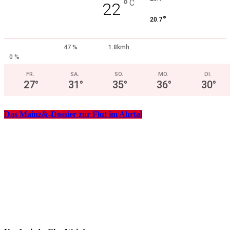
°
C
22
°
20.7
47 %
1.8kmh
0 %
FR.
SA.
SO.
MO.
DI.
27
°
31
°
35
°
36
°
30
°
Das Mainz&-Dossier zur Flut im Ahrtal