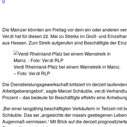
0
Facebook
Twitter
Telegram
WhatsA
Die Mainzer könnten am Freitag vor dem ein oder anderen ver
Ver.di hat für diesen 22. Mai zu Streiks im Groß- und Einzelh
aus Hessen. Zum Streik aufgerufen sind Beschäftigte der Ein
Verdi Rheinland-Pfalz bei einem Warnstreik in Mainz.
– Foto: Ver.di RLP
Die Dienstleistungsgewerkschaft kritisiert im derzeit laufende
Arbeitgeberangebot“, sagte Marcel Schäuble, ver.di-Verhandl
Prozent – das bedeute für Beschäftigte effektiv eine Anhebun
„Bei einer langjährig beschäftigten Verkäuferin in Teilzeit m
Schäuble. Das sei „angesichts der massiv gestiegenen Leben
Augenmaß vermissen.“ Mit Blick auf die derzeit prognostiziert