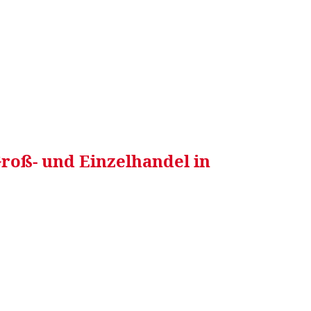
RRETEI&
WEIN&
SPONSORED&
WERBEN AUF
Groß- und Einzelhandel in