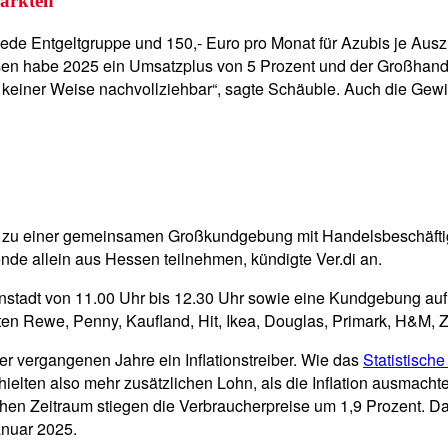
märkten
 jede Entgeltgruppe und 150,- Euro pro Monat für Azubis je Au
en habe 2025 ein Umsatzplus von 5 Prozent und der Großhandel 
n in keiner Weise nachvollziehbar“, sagte Schäuble. Auch die 
ie zu einer gemeinsamen Großkundgebung mit Handelsbeschäfti
nde allein aus Hessen teilnehmen, kündigte Ver.di an.
nstadt von 11.00 Uhr bis 12.30 Uhr sowie eine Kundgebung auf
ten Rewe, Penny, Kaufland, Hit, Ikea, Douglas, Primark, H&M, 
r vergangenen Jahre ein Inflationstreiber. Wie das
Statistisch
hielten also mehr zusätzlichen Lohn, als die Inflation ausmach
hen Zeitraum stiegen die Verbraucherpreise um 1,9 Prozent. Da
nuar 2025.