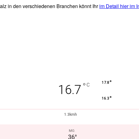
alz in den verschiedenen Branchen könnt Ihr
im Detail hier im 
°
17.8
°
C
16.7
°
16.3
1.3kmh
MO.
36
°