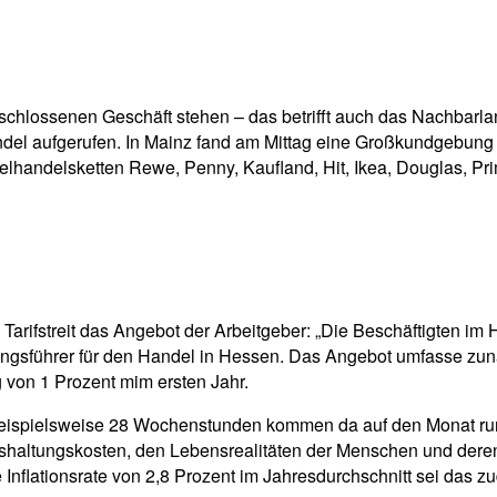
pp
Email
Drucken
schlossenen Geschäft stehen – das betrifft auch das Nachbarl
andel aufgerufen. In Mainz fand am Mittag eine Großkundgebung 
zelhandelsketten Rewe, Penny, Kaufland, Hit, Ikea, Douglas, P
n Tarifstreit das Angebot der Arbeitgeber: „Die Beschäftigten i
ungsführer für den Handel in Hessen. Das Angebot umfasse zun
g von 1 Prozent mim ersten Jahr.
it beispielsweise 28 Wochenstunden kommen da auf den Monat run
shaltungskosten, den Lebensrealitäten der Menschen und deren
e Inflationsrate von 2,8 Prozent im Jahresdurchschnitt sei das