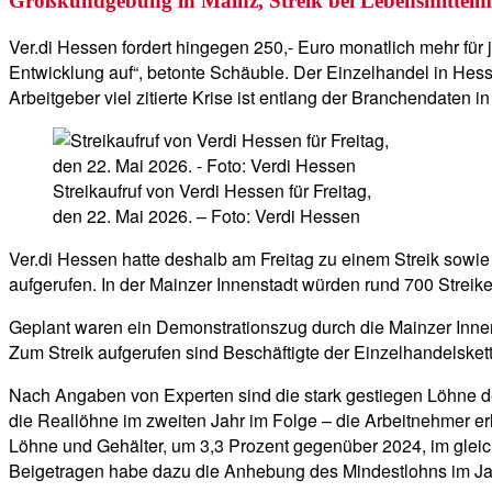
Großkundgebung in Mainz, Streik bei Lebensmittel
Ver.di Hessen fordert hingegen 250,- Euro monatlich mehr für
Entwicklung auf“, betonte Schäuble. Der Einzelhandel in Hess
Arbeitgeber viel zitierte Krise ist entlang der Branchendate
Streikaufruf von Verdi Hessen für Freitag,
den 22. Mai 2026. – Foto: Verdi Hessen
Ver.di Hessen hatte deshalb am Freitag zu einem Streik sow
aufgerufen. In der Mainzer Innenstadt würden rund 700 Streike
Geplant waren ein Demonstrationszug durch die Mainzer Inne
Zum Streik aufgerufen sind Beschäftigte der Einzelhandelsket
Nach Angaben von Experten sind die stark gestiegen Löhne de
die Reallöhne im zweiten Jahr im Folge – die Arbeitnehmer er
Löhne und Gehälter, um 3,3 Prozent gegenüber 2024, im gleic
Beigetragen habe dazu die Anhebung des Mindestlohns im Ja