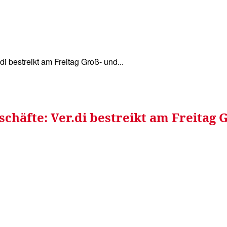
WISSEN&
VERKEHR&
FLUT AHRTAL&
NA
 bestreikt am Freitag Groß- und...
häfte: Ver.di bestreikt am Freitag 