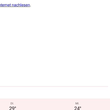
Internet nachlesen
.
DI.
MI.
29
°
24
°