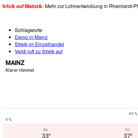
Info& auf Mainz&:
Mehr zur Lohnentwicklung in Rheinland-Pf
Schlagworte
Demo in Mainz
Streik im Einzelhandel
Verdi ruft zu Streik auf
MAINZ
Klarer Himmel
69 %
0 %
SA.
SO.
33
°
37
°