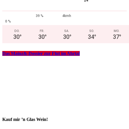
°
24
39 %
4kmh
0 %
DO.
FR.
SA.
SO.
MO.
30
°
30
°
30
°
34
°
37
°
Das Mainz&-Dossier zur Flut im Ahrtal
Kauf mir ’n Glas Wein!