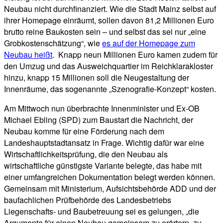
Neubau nicht durchfinanziert. Wie die Stadt Mainz selbst auf
ihrer Homepage einräumt, sollen davon 81,2 Millionen Euro
brutto reine Baukosten sein – und selbst das sei nur „eine
Grobkostenschätzung“, wie
es auf der Homepage zum
Neubau heißt
. Knapp neun Millionen Euro kamen zudem für
den Umzug und das Ausweichquartier im Reichklarakloster
hinzu, knapp 15 Millionen soll die Neugestaltung der
Innenräume, das sogenannte „Szenografie-Konzept“ kosten.
Am Mittwoch nun überbrachte Innenminister und Ex-OB
Michael Ebling (SPD) zum Baustart die Nachricht, der
Neubau komme für eine Förderung nach dem
Landeshauptstadtansatz in Frage. Wichtig dafür war eine
Wirtschaftlichkeitsprüfung, die den Neubau als
wirtschaftliche günstigste Variante belegte, das habe mit
einer umfangreichen Dokumentation belegt werden können.
Gemeinsam mit Ministerium, Aufsichtsbehörde ADD und der
baufachlichen Prüfbehörde des Landesbetriebs
Liegenschafts- und Baubetreuung sei es gelungen, „die
Argumente für einen Neubau gemeinsam zu erörtern, zu