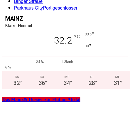
Binger Straße
Parkhaus CityPort geschlossen
MAINZ
Klarer Himmel
°
33.5
°
C
32.2
°
30
24 %
1.2kmh
6 %
SA.
SO.
MO.
DI.
MI.
32
°
36
°
34
°
28
°
31
°
Das Mainz&-Dossier zur Flut im Ahrtal