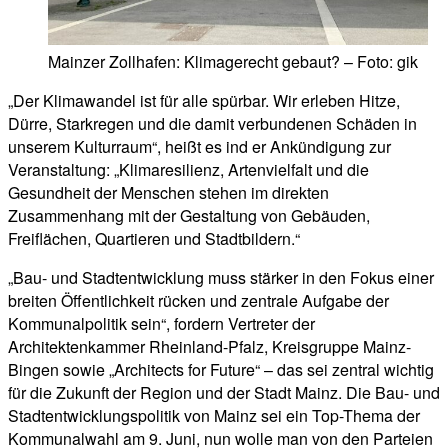
Mainzer Zollhafen: Klimagerecht gebaut? – Foto: gik
„Der Klimawandel ist für alle spürbar. Wir erleben Hitze,
Dürre, Starkregen und die damit verbundenen Schäden in
unserem Kulturraum“, heißt es ind er Ankündigung zur
Veranstaltung: „Klimaresilienz, Artenvielfalt und die
Gesundheit der Menschen stehen im direkten
Zusammenhang mit der Gestaltung von Gebäuden,
Freiflächen, Quartieren und Stadtbildern.“
„Bau- und Stadtentwicklung muss stärker in den Fokus einer
breiten Öffentlichkeit rücken und zentrale Aufgabe der
Kommunalpolitik sein“, fordern Vertreter der
Architektenkammer Rheinland-Pfalz, Kreisgruppe Mainz-
Bingen sowie „Architects for Future“ – das sei zentral wichtig
für die Zukunft der Region und der Stadt Mainz. Die Bau- und
Stadtentwicklungspolitik von Mainz sei ein Top-Thema der
Kommunalwahl am 9. Juni, nun wolle man von den Parteien