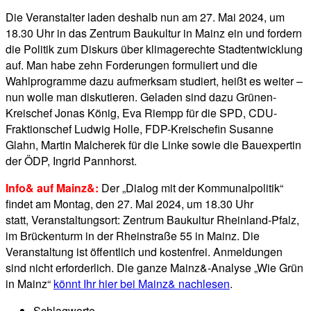
Die Veranstalter laden deshalb nun am 27. Mai 2024, um
18.30 Uhr in das Zentrum Baukultur in Mainz ein und fordern
die Politik zum Diskurs über klimagerechte Stadtentwicklung
auf. Man habe zehn Forderungen formuliert und die
Wahlprogramme dazu aufmerksam studiert, heißt es weiter –
nun wolle man diskutieren. Geladen sind dazu Grünen-
Kreischef Jonas König, Eva Riempp für die SPD, CDU-
Fraktionschef Ludwig Holle, FDP-Kreischefin Susanne
Glahn, Martin Malcherek für die Linke sowie die Bauexpertin
der ÖDP, Ingrid Pannhorst.
Info& auf Mainz&:
Der „Dialog mit der Kommunalpolitik“
findet am Montag, den 27. Mai 2024, um 18.30 Uhr
statt, Veranstaltungsort: Zentrum Baukultur Rheinland-Pfalz,
im Brückenturm in der Rheinstraße 55 in Mainz. Die
Veranstaltung ist öffentlich und kostenfrei. Anmeldungen
sind nicht erforderlich. Die ganze Mainz&-Analyse „Wie Grün
in Mainz“
könnt Ihr hier bei Mainz& nachlesen
.
Schlagworte