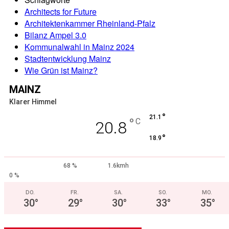
Architects for Future
Architektenkammer Rheinland-Pfalz
Bilanz Ampel 3.0
Kommunalwahl in Mainz 2024
Stadtentwicklung Mainz
Wie Grün ist Mainz?
MAINZ
Klarer Himmel
°
21.1
°
C
20.8
°
18.9
68 %
1.6kmh
0 %
DO.
FR.
SA.
SO.
MO.
30
°
29
°
30
°
33
°
35
°