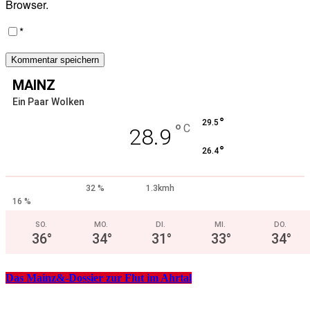
Browser.
*
MAINZ
Ein Paar Wolken
°
29.5
°
C
28.9
°
26.4
32 %
1.3kmh
16 %
SO.
MO.
DI.
MI.
DO.
36
°
34
°
31
°
33
°
34
°
Das Mainz&-Dossier zur Flut im Ahrtal