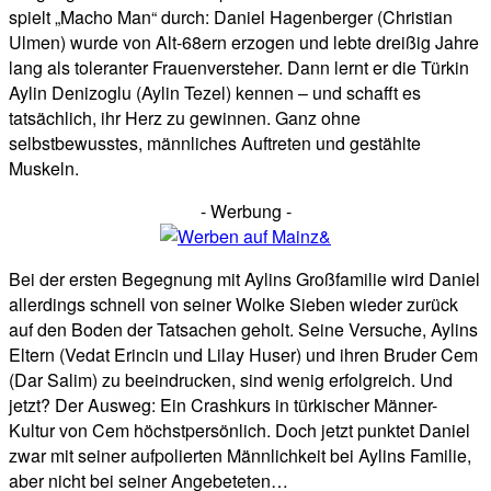
spielt „Macho Man“ durch: Daniel Hagenberger (Christian
Ulmen) wurde von Alt-68ern erzogen und lebte dreißig Jahre
lang als toleranter Frauenversteher. Dann lernt er die Türkin
Aylin Denizoglu (Aylin Tezel) kennen – und schafft es
tatsächlich, ihr Herz zu gewinnen. Ganz ohne
selbstbewusstes, männliches Auftreten und gestählte
Muskeln.
- Werbung -
Bei der ersten Begegnung mit Aylins Großfamilie wird Daniel
allerdings schnell von seiner Wolke Sieben wieder zurück
auf den Boden der Tatsachen geholt. Seine Versuche, Aylins
Eltern (Vedat Erincin und Lilay Huser) und ihren Bruder Cem
(Dar Salim) zu beeindrucken, sind wenig erfolgreich. Und
jetzt? Der Ausweg: Ein Crashkurs in türkischer Männer-
Kultur von Cem höchstpersönlich. Doch jetzt punktet Daniel
zwar mit seiner aufpolierten Männlichkeit bei Aylins Familie,
aber nicht bei seiner Angebeteten…