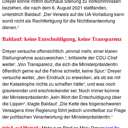
Dreyer könne mithin durchaus Stellung zu Vorkommnissen
beziehen, die nach dem 6. August 2021 stattfanden,
unterstrich Baldauf: „Der Verweis auf die UA-Vorladung kann
somit nicht als Rechtfertigung für die Nichtbeantwortung
dienen.“
Baldauf: keine Entschuldigung, keine Transparenz
Dreyer versuche offensichtlich „einmal mehr, einer klaren
Stellungnahme auszuweichen.“, kritisierte der CDU-Chef
weiter: „Von Transparenz, die sich die Ministerpräsidentin
öffentlich gerne auf die Fahne schreibt, keine Spur.“ Dreyer
versuche weiter, „den Eindruck zu erwecken, als ob sie mit
der Katastrophe nichts zu schaffen hätte“, und was noch
gravierender und erschreckender sei: Noch immer komme
der Ministerpräsidentin „kein Wort der Entschuldigung über
die Lippen“, klagte Baldauf: „Die Kette des folgenschweren
Versagens ihrer Regierung führt jedoch unmittelbar zur Frage
der politischen Verantwortung der Ministerpräsidentin.“
Info& auf Mainz&:
Mehr zum Brief an Malu Dreyer
lest Ihr