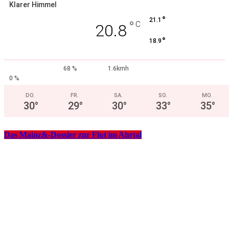
Klarer Himmel
°
21.1
°
C
20.8
°
18.9
68 %
1.6kmh
0 %
DO.
FR.
SA.
SO.
MO.
30
°
29
°
30
°
33
°
35
°
Das Mainz&-Dossier zur Flut im Ahrtal